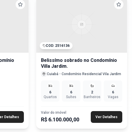
COD:
2516136
omínio
Belissímo sobrado no Condomínio
Villa Jardim.
Cuiabá
-
Condomínio Residencial Vila Jardim
6
6
2
6
Quartos
Suítes
Banheiros
Vagas
Valor do imóvel
er Detalhes
Ver Detalhes
R$ 6.100.000,00