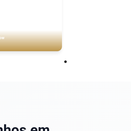
kow
nhos
em