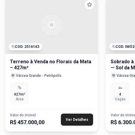
COD:
2516143
COD:
IMÓ2
Terreno à Venda no Florais da Mata
Sobrado à 
– 427m²
— Sol da 
Várzea Grande
-
Petrópolis
Várzea Gr
427
m²
4
Área
Vagas
Valor do imóvel
Valor do imóve
Ver Detalhes
R$ 457.000,00
R$ 6.300.