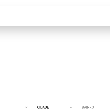
Imóveis
Blog
Anunciar Imóvel
especializada em Imóveis d
Os melhores imóveis de Cuiabá.
O
CIDADE
BAIRRO