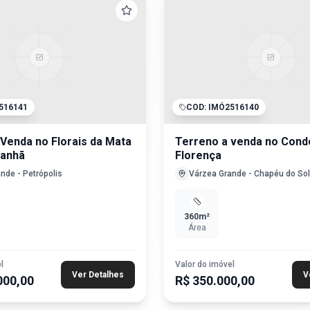
516141
COD:
IMÓ2516140
Venda no Florais da Mata
Terreno a venda no Cond
Manhã
Florença
ande
-
Petrópolis
Várzea Grande
-
Chapéu do Sol
360
m²
Área
l
Valor do imóvel
Ver Detalhes
V
000,00
R$ 350.000,00