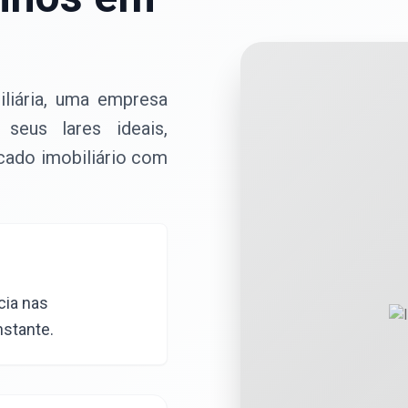
liária, uma empresa
eus lares ideais,
cado imobiliário com
cia nas
nstante.