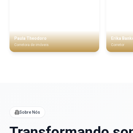
Paula Theodoro
Erika Ban
Corretora de imóveis
Corretor
Sobre Nós
Transformando
so